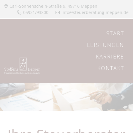
Carl-Sonnenschein-Straße 9, 49716 Meppen
05931/93800
info@steuerberatung-meppen.de
START
LEISTUNGEN
KARRIERE
KONTAKT
Previous
Nex